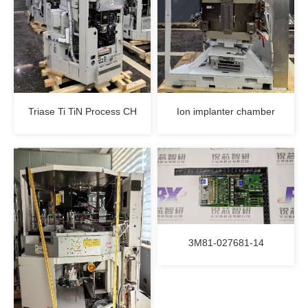
Triase Ti TiN Process CH
Ion implanter chamber
3M81-027681-14